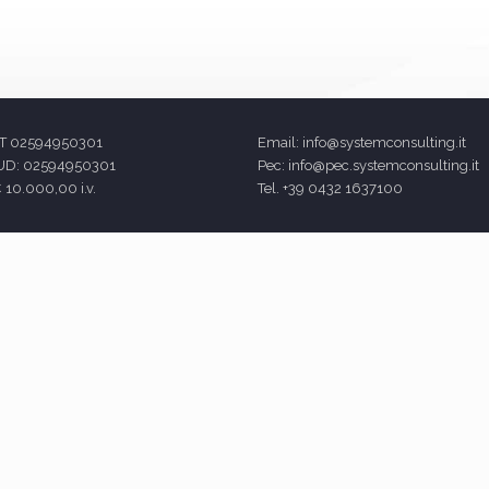
 IT 02594950301
Email: info@systemconsulting.it
 UD: 02594950301
Pec: info@pec.systemconsulting.it
€ 10.000,00 i.v.
Tel. +39 0432 1637100