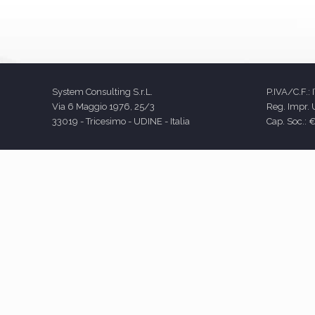
System Consulting S.r.L.
P.IVA/C.F.:
Via 6 Maggio 1976, 25/3
Reg. Impr.
33019 - Tricesimo - UDINE - Italia
Cap. Soc.: 